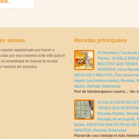
IREN…
es somos
Recetas principales
 equipo apasionado por hacer y
15 Recetas y Trucos de
etas por eso creamos este sitio para ti
Fáciles
,
33 DELICIOSAS
la comodidad de buscar tu receta
RECETAS QUE TIENES
r hacerla sin secretos.
INTENTAR
,
Anna Receta
IDEAS EN 5 MINUTOS
,
Pan casero fác
rápido (con harina común)
,
Recetas
,
R
fáciles
,
Recetas Soberanas
Pan de hamburguesa casero… Ver 
33 DELICIOSAS RECE
TIENES QUE INTENTAR
Recetas Fáciles
,
Receta
Recetas de rechupete
,
R
fáciles
,
RECETAS FANTÁSTICAS DE 
MINUTOS
,
Recetas Soberanas
Pastel de coco helado el más húmed