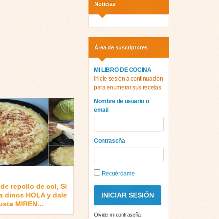
Noticias
Área de suscriptores
MI LIBRO DE COCINA
Inicie sesión a continuación
para enumerar sus recetas
Nombre de usuario o
email
Contraseña
Recuérdame
a de repollo de col, Si
ta dinos HOLA y dale
usta MIREN…
Olvide mi contraseña