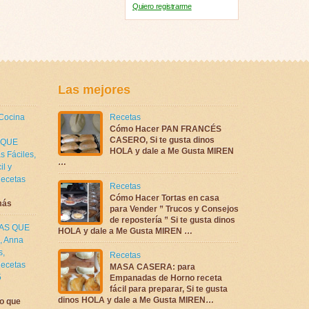
Quiero registrarme
Las mejores
 Cocina
Recetas
Cómo Hacer PAN FRANCÉS
CASERO, Si te gusta dinos
 QUE
HOLA y dale a Me Gusta MIREN
s Fáciles
,
…
il y
ecetas
Recetas
Cómo Hacer Tortas en casa
más
para Vender ” Trucos y Consejos
de repostería ” Si te gusta dinos
TAS QUE
HOLA y dale a Me Gusta MIREN …
,
Anna
s
,
Recetas
ecetas
MASA CASERA: para
5
Empanadas de Horno receta
fácil para preparar, Si te gusta
dinos HOLA y dale a Me Gusta MIREN…
o que