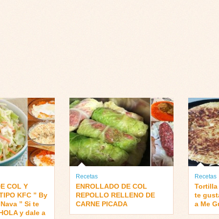
Recetas
Recetas
E COL Y
ENROLLADO DE COL
Tortill
IPO KFC ” By
REPOLLO RELLENO DE
te gus
Nava ” Si te
CARNE PICADA
a Me G
HOLA y dale a