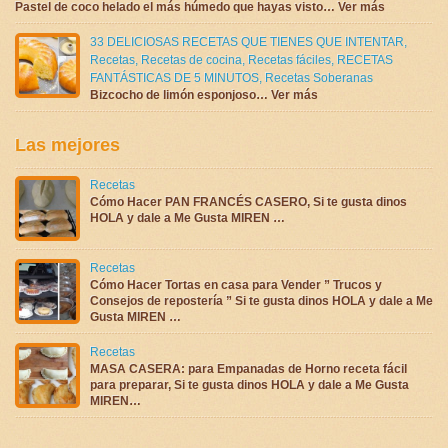
Pastel de coco helado el más húmedo que hayas visto… Ver más
33 DELICIOSAS RECETAS QUE TIENES QUE INTENTAR
,
Recetas
,
Recetas de cocina
,
Recetas fáciles
,
RECETAS
FANTÁSTICAS DE 5 MINUTOS
,
Recetas Soberanas
Bizcocho de limón esponjoso… Ver más
Las mejores
Recetas
Cómo Hacer PAN FRANCÉS CASERO, Si te gusta dinos
HOLA y dale a Me Gusta MIREN …
Recetas
Cómo Hacer Tortas en casa para Vender ” Trucos y
Consejos de repostería ” Si te gusta dinos HOLA y dale a Me
Gusta MIREN …
Recetas
MASA CASERA: para Empanadas de Horno receta fácil
para preparar, Si te gusta dinos HOLA y dale a Me Gusta
MIREN…