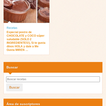
Recetas
Especial postre de
CHOCOLATE y COCO súper
saludable (SOLO 2
INGREDIENTES!), Si te gusta
dinos HOLA y dale a Me
Gusta MIREN …
Buscar
Buscar
Área de suscriptores