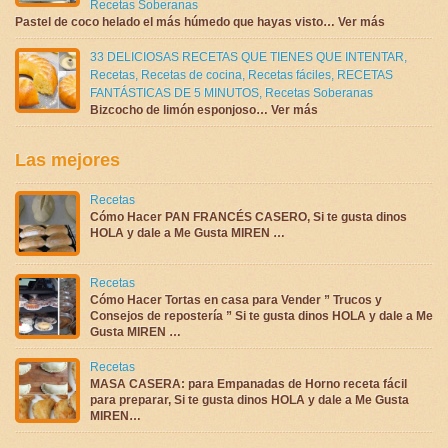
Recetas Soberanas
Pastel de coco helado el más húmedo que hayas visto… Ver más
33 DELICIOSAS RECETAS QUE TIENES QUE INTENTAR
,
Recetas
,
Recetas de cocina
,
Recetas fáciles
,
RECETAS
FANTÁSTICAS DE 5 MINUTOS
,
Recetas Soberanas
Bizcocho de limón esponjoso… Ver más
Las mejores
Recetas
Cómo Hacer PAN FRANCÉS CASERO, Si te gusta dinos
HOLA y dale a Me Gusta MIREN …
Recetas
Cómo Hacer Tortas en casa para Vender ” Trucos y
Consejos de repostería ” Si te gusta dinos HOLA y dale a Me
Gusta MIREN …
Recetas
MASA CASERA: para Empanadas de Horno receta fácil
para preparar, Si te gusta dinos HOLA y dale a Me Gusta
MIREN…