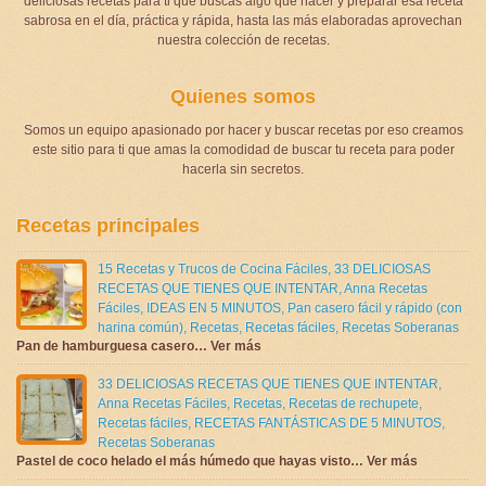
deliciosas recetas para ti que buscas algo que hacer y preparar esa receta
sabrosa en el día, práctica y rápida, hasta las más elaboradas aprovechan
nuestra colección de recetas.
Quienes somos
Somos un equipo apasionado por hacer y buscar recetas por eso creamos
este sitio para ti que amas la comodidad de buscar tu receta para poder
hacerla sin secretos.
Recetas principales
15 Recetas y Trucos de Cocina Fáciles
,
33 DELICIOSAS
RECETAS QUE TIENES QUE INTENTAR
,
Anna Recetas
Fáciles
,
IDEAS EN 5 MINUTOS
,
Pan casero fácil y rápido (con
harina común)
,
Recetas
,
Recetas fáciles
,
Recetas Soberanas
Pan de hamburguesa casero… Ver más
33 DELICIOSAS RECETAS QUE TIENES QUE INTENTAR
,
Anna Recetas Fáciles
,
Recetas
,
Recetas de rechupete
,
Recetas fáciles
,
RECETAS FANTÁSTICAS DE 5 MINUTOS
,
Recetas Soberanas
Pastel de coco helado el más húmedo que hayas visto… Ver más