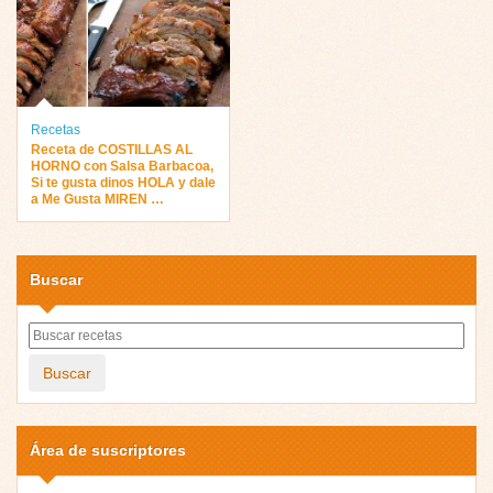
Recetas
Receta de COSTILLAS AL
HORNO con Salsa Barbacoa,
Si te gusta dinos HOLA y dale
a Me Gusta MIREN …
Buscar
Buscar
Área de suscriptores