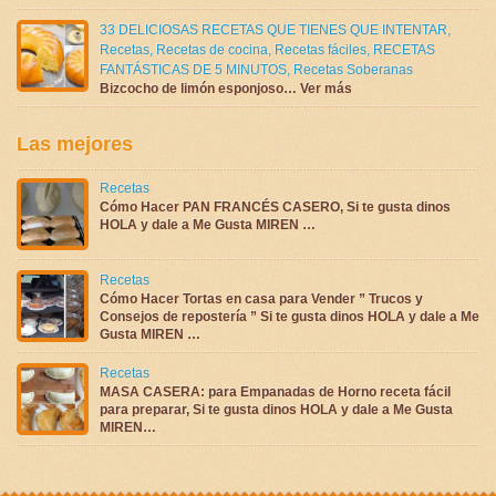
33 DELICIOSAS RECETAS QUE TIENES QUE INTENTAR
,
Recetas
,
Recetas de cocina
,
Recetas fáciles
,
RECETAS
FANTÁSTICAS DE 5 MINUTOS
,
Recetas Soberanas
Bizcocho de limón esponjoso… Ver más
Las mejores
Recetas
Cómo Hacer PAN FRANCÉS CASERO, Si te gusta dinos
HOLA y dale a Me Gusta MIREN …
Recetas
Cómo Hacer Tortas en casa para Vender ” Trucos y
Consejos de repostería ” Si te gusta dinos HOLA y dale a Me
Gusta MIREN …
Recetas
MASA CASERA: para Empanadas de Horno receta fácil
para preparar, Si te gusta dinos HOLA y dale a Me Gusta
MIREN…