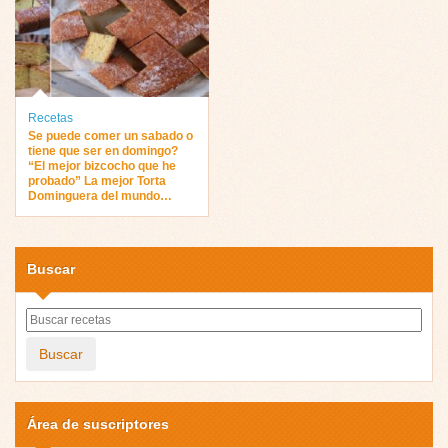
Recetas
Se puede comer un sabado o
tiene que ser en domingo?
“El mejor bizcocho que he
probado” La mejor Torta
Dominguera del mundo…
Buscar
Buscar
Área de suscriptores