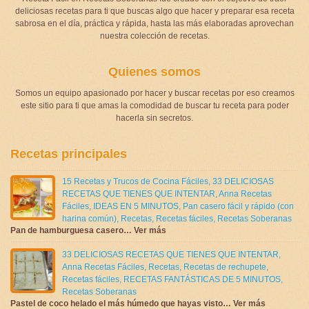
deliciosas recetas para ti que buscas algo que hacer y preparar esa receta
sabrosa en el día, práctica y rápida, hasta las más elaboradas aprovechan
nuestra colección de recetas.
Quienes somos
Somos un equipo apasionado por hacer y buscar recetas por eso creamos
este sitio para ti que amas la comodidad de buscar tu receta para poder
hacerla sin secretos.
Recetas principales
15 Recetas y Trucos de Cocina Fáciles
,
33 DELICIOSAS
RECETAS QUE TIENES QUE INTENTAR
,
Anna Recetas
Fáciles
,
IDEAS EN 5 MINUTOS
,
Pan casero fácil y rápido (con
harina común)
,
Recetas
,
Recetas fáciles
,
Recetas Soberanas
Pan de hamburguesa casero… Ver más
33 DELICIOSAS RECETAS QUE TIENES QUE INTENTAR
,
Anna Recetas Fáciles
,
Recetas
,
Recetas de rechupete
,
Recetas fáciles
,
RECETAS FANTÁSTICAS DE 5 MINUTOS
,
Recetas Soberanas
Pastel de coco helado el más húmedo que hayas visto… Ver más