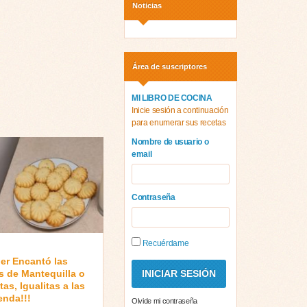
Noticias
Área de suscriptores
MI LIBRO DE COCINA
Inicie sesión a continuación
para enumerar sus recetas
Nombre de usuario o
email
Contraseña
Recuérdame
er Encantó las
s de Mantequilla o
tas, Igualitas a las
ienda!!!
Olvide mi contraseña