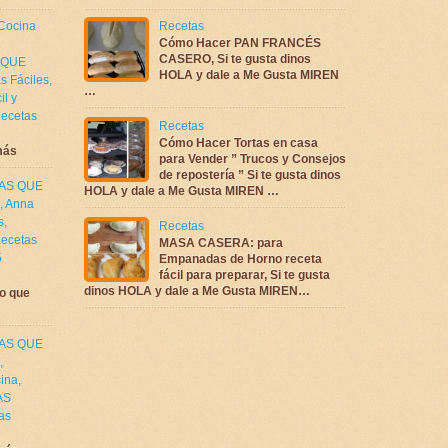
 Cocina
Recetas
Cómo Hacer PAN FRANCÉS
CASERO, Si te gusta dinos
 QUE
HOLA y dale a Me Gusta MIREN
s Fáciles
,
…
il y
ecetas
Recetas
Cómo Hacer Tortas en casa
más
para Vender ” Trucos y Consejos
de repostería ” Si te gusta dinos
TAS QUE
HOLA y dale a Me Gusta MIREN …
,
Anna
s
,
Recetas
ecetas
MASA CASERA: para
5
Empanadas de Horno receta
fácil para preparar, Si te gusta
dinos HOLA y dale a Me Gusta MIREN…
o que
TAS QUE
,
cina
,
AS
as