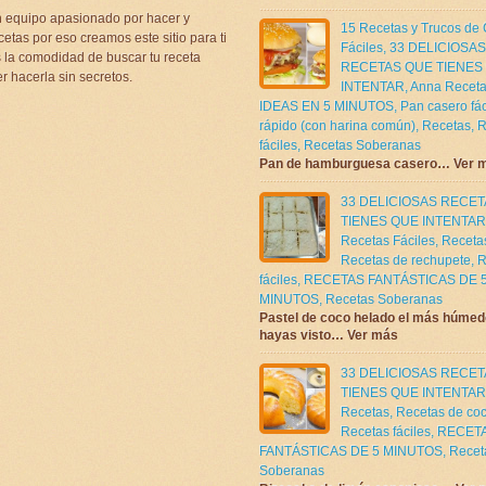
 equipo apasionado por hacer y
15 Recetas y Trucos de
etas por eso creamos este sitio para ti
Fáciles
,
33 DELICIOSAS
la comodidad de buscar tu receta
RECETAS QUE TIENES
r hacerla sin secretos.
INTENTAR
,
Anna Receta
IDEAS EN 5 MINUTOS
,
Pan casero fác
rápido (con harina común)
,
Recetas
,
R
fáciles
,
Recetas Soberanas
Pan de hamburguesa casero… Ver 
33 DELICIOSAS RECE
TIENES QUE INTENTAR
Recetas Fáciles
,
Receta
Recetas de rechupete
,
R
fáciles
,
RECETAS FANTÁSTICAS DE 
MINUTOS
,
Recetas Soberanas
Pastel de coco helado el más húmed
hayas visto… Ver más
33 DELICIOSAS RECE
TIENES QUE INTENTAR
Recetas
,
Recetas de co
Recetas fáciles
,
RECET
FANTÁSTICAS DE 5 MINUTOS
,
Recet
Soberanas