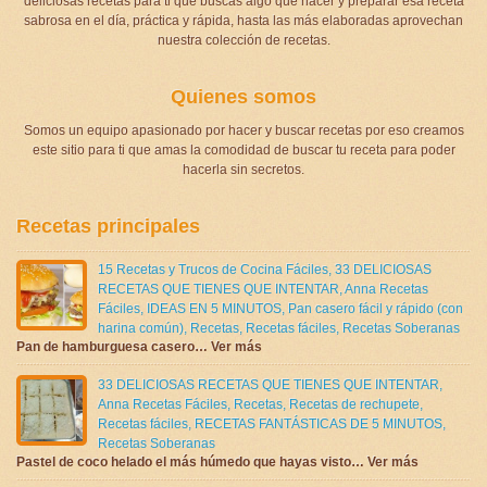
deliciosas recetas para ti que buscas algo que hacer y preparar esa receta
sabrosa en el día, práctica y rápida, hasta las más elaboradas aprovechan
nuestra colección de recetas.
Quienes somos
Somos un equipo apasionado por hacer y buscar recetas por eso creamos
este sitio para ti que amas la comodidad de buscar tu receta para poder
hacerla sin secretos.
Recetas principales
15 Recetas y Trucos de Cocina Fáciles
,
33 DELICIOSAS
RECETAS QUE TIENES QUE INTENTAR
,
Anna Recetas
Fáciles
,
IDEAS EN 5 MINUTOS
,
Pan casero fácil y rápido (con
harina común)
,
Recetas
,
Recetas fáciles
,
Recetas Soberanas
Pan de hamburguesa casero… Ver más
33 DELICIOSAS RECETAS QUE TIENES QUE INTENTAR
,
Anna Recetas Fáciles
,
Recetas
,
Recetas de rechupete
,
Recetas fáciles
,
RECETAS FANTÁSTICAS DE 5 MINUTOS
,
Recetas Soberanas
Pastel de coco helado el más húmedo que hayas visto… Ver más