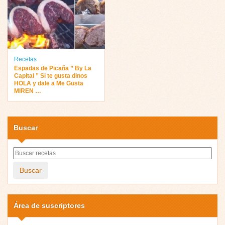
Recetas
Espadas de Picaña ” By La
Capital ” Si te gusta dinos
HOLA y dale a Me Gusta
MIREN …
Buscar
Buscar
Área de suscriptores