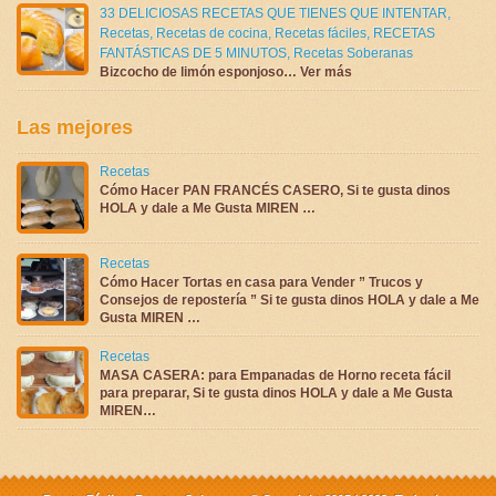
33 DELICIOSAS RECETAS QUE TIENES QUE INTENTAR
,
Recetas
,
Recetas de cocina
,
Recetas fáciles
,
RECETAS
FANTÁSTICAS DE 5 MINUTOS
,
Recetas Soberanas
Bizcocho de limón esponjoso… Ver más
Las mejores
Recetas
Cómo Hacer PAN FRANCÉS CASERO, Si te gusta dinos
HOLA y dale a Me Gusta MIREN …
Recetas
Cómo Hacer Tortas en casa para Vender ” Trucos y
Consejos de repostería ” Si te gusta dinos HOLA y dale a Me
Gusta MIREN …
Recetas
MASA CASERA: para Empanadas de Horno receta fácil
para preparar, Si te gusta dinos HOLA y dale a Me Gusta
MIREN…