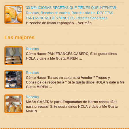
33 DELICIOSAS RECETAS QUE TIENES QUE INTENTAR
,
Recetas
,
Recetas de cocina
,
Recetas fáciles
,
RECETAS
FANTÁSTICAS DE 5 MINUTOS
,
Recetas Soberanas
Bizcocho de limón esponjoso… Ver más
Las mejores
Recetas
Cómo Hacer PAN FRANCÉS CASERO, Si te gusta dinos
HOLA y dale a Me Gusta MIREN …
Recetas
Cómo Hacer Tortas en casa para Vender ” Trucos y
Consejos de repostería ” Si te gusta dinos HOLA y dale a Me
Gusta MIREN …
Recetas
MASA CASERA: para Empanadas de Horno receta fácil
para preparar, Si te gusta dinos HOLA y dale a Me Gusta
MIREN…