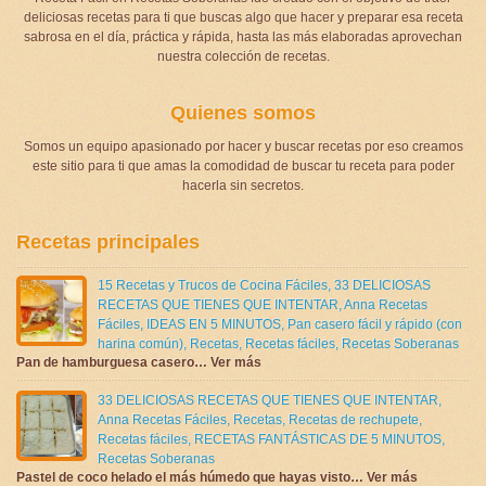
deliciosas recetas para ti que buscas algo que hacer y preparar esa receta
sabrosa en el día, práctica y rápida, hasta las más elaboradas aprovechan
nuestra colección de recetas.
Quienes somos
Somos un equipo apasionado por hacer y buscar recetas por eso creamos
este sitio para ti que amas la comodidad de buscar tu receta para poder
hacerla sin secretos.
Recetas principales
15 Recetas y Trucos de Cocina Fáciles
,
33 DELICIOSAS
RECETAS QUE TIENES QUE INTENTAR
,
Anna Recetas
Fáciles
,
IDEAS EN 5 MINUTOS
,
Pan casero fácil y rápido (con
harina común)
,
Recetas
,
Recetas fáciles
,
Recetas Soberanas
Pan de hamburguesa casero… Ver más
33 DELICIOSAS RECETAS QUE TIENES QUE INTENTAR
,
Anna Recetas Fáciles
,
Recetas
,
Recetas de rechupete
,
Recetas fáciles
,
RECETAS FANTÁSTICAS DE 5 MINUTOS
,
Recetas Soberanas
Pastel de coco helado el más húmedo que hayas visto… Ver más