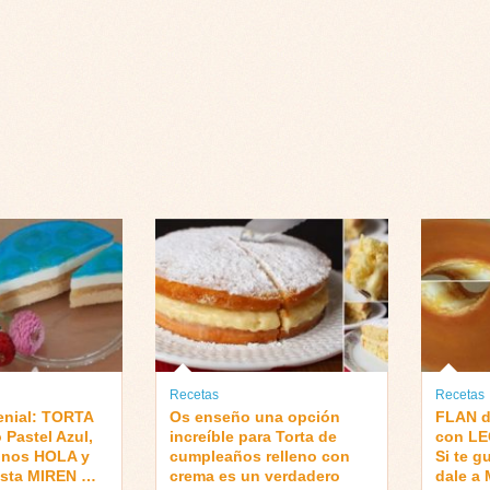
Recetas
Recetas
enial: TORTA
Os enseño una opción
FLAN 
 Pastel Azul,
increíble para Torta de
con L
dinos HOLA y
cumpleaños relleno con
Si te 
usta MIREN …
crema es un verdadero
dale a