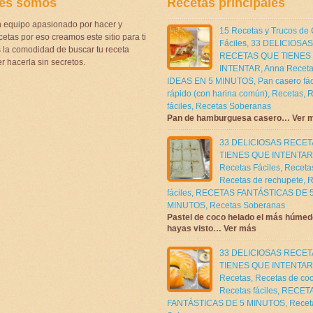
es somos
Recetas principales
 equipo apasionado por hacer y
15 Recetas y Trucos de
etas por eso creamos este sitio para ti
Fáciles
,
33 DELICIOSAS
la comodidad de buscar tu receta
RECETAS QUE TIENES
r hacerla sin secretos.
INTENTAR
,
Anna Receta
IDEAS EN 5 MINUTOS
,
Pan casero fác
rápido (con harina común)
,
Recetas
,
R
fáciles
,
Recetas Soberanas
Pan de hamburguesa casero… Ver 
33 DELICIOSAS RECE
TIENES QUE INTENTAR
Recetas Fáciles
,
Receta
Recetas de rechupete
,
R
fáciles
,
RECETAS FANTÁSTICAS DE 
MINUTOS
,
Recetas Soberanas
Pastel de coco helado el más húmed
hayas visto… Ver más
33 DELICIOSAS RECE
TIENES QUE INTENTAR
Recetas
,
Recetas de co
Recetas fáciles
,
RECET
FANTÁSTICAS DE 5 MINUTOS
,
Recet