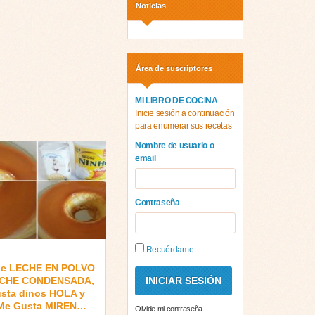
Noticias
Área de suscriptores
MI LIBRO DE COCINA
Inicie sesión a continuación
para enumerar sus recetas
Nombre de usuario o
email
Contraseña
Recuérdame
de LECHE EN POLVO
ECHE CONDENSADA,
gusta dinos HOLA y
 Me Gusta MIREN…
Olvide mi contraseña