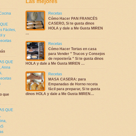
Las mejores
 Cocina
Recetas
Cómo Hacer PAN FRANCÉS
CASERO, Si te gusta dinos
 QUE
HOLA y dale a Me Gusta MIREN
s Fáciles
,
…
il y
ecetas
Recetas
Cómo Hacer Tortas en casa
más
para Vender ” Trucos y Consejos
de repostería ” Si te gusta dinos
TAS QUE
HOLA y dale a Me Gusta MIREN …
,
Anna
s
,
Recetas
ecetas
MASA CASERA: para
5
Empanadas de Horno receta
fácil para preparar, Si te gusta
dinos HOLA y dale a Me Gusta MIREN…
o que
TAS QUE
,
cina
,
AS
as