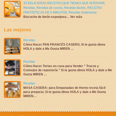
33 DELICIOSAS RECETAS QUE TIENES QUE INTENTAR
,
Recetas
,
Recetas de cocina
,
Recetas fáciles
,
RECETAS
FANTÁSTICAS DE 5 MINUTOS
,
Recetas Soberanas
Bizcocho de limón esponjoso… Ver más
Las mejores
Recetas
Cómo Hacer PAN FRANCÉS CASERO, Si te gusta dinos
HOLA y dale a Me Gusta MIREN …
Recetas
Cómo Hacer Tortas en casa para Vender ” Trucos y
Consejos de repostería ” Si te gusta dinos HOLA y dale a Me
Gusta MIREN …
Recetas
MASA CASERA: para Empanadas de Horno receta fácil
para preparar, Si te gusta dinos HOLA y dale a Me Gusta
MIREN…