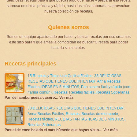
deliciosas recetas para ti que buscas algo que hacer y preparar esa receta
sabrosa en el día, práctica y rápida, hasta las más elaboradas aprovechan
nuestra colección de recetas.
Quienes somos
Somos un equipo apasionado por hacer y buscar recetas por eso creamos
este sitio para ti que amas la comodidad de buscar tu receta para poder
hacerla sin secretos.
Recetas principales
15 Recetas y Trucos de Cocina Fáciles
,
33 DELICIOSAS
RECETAS QUE TIENES QUE INTENTAR
,
Anna Recetas
Fáciles
,
IDEAS EN 5 MINUTOS
,
Pan casero fácil y rápido (con
harina común)
,
Recetas
,
Recetas fáciles
,
Recetas Soberanas
Pan de hamburguesa casero… Ver más
33 DELICIOSAS RECETAS QUE TIENES QUE INTENTAR
,
Anna Recetas Fáciles
,
Recetas
,
Recetas de rechupete
,
Recetas fáciles
,
RECETAS FANTÁSTICAS DE 5 MINUTOS
,
Recetas Soberanas
Pastel de coco helado el más húmedo que hayas visto… Ver más