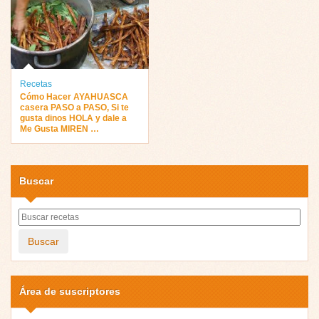
Recetas
Cómo Hacer AYAHUASCA
casera PASO a PASO, Si te
gusta dinos HOLA y dale a
Me Gusta MIREN …
Buscar
Buscar
Área de suscriptores