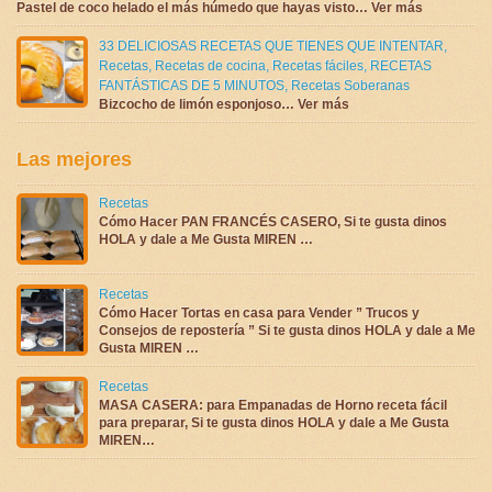
Pastel de coco helado el más húmedo que hayas visto… Ver más
33 DELICIOSAS RECETAS QUE TIENES QUE INTENTAR
,
Recetas
,
Recetas de cocina
,
Recetas fáciles
,
RECETAS
FANTÁSTICAS DE 5 MINUTOS
,
Recetas Soberanas
Bizcocho de limón esponjoso… Ver más
Las mejores
Recetas
Cómo Hacer PAN FRANCÉS CASERO, Si te gusta dinos
HOLA y dale a Me Gusta MIREN …
Recetas
Cómo Hacer Tortas en casa para Vender ” Trucos y
Consejos de repostería ” Si te gusta dinos HOLA y dale a Me
Gusta MIREN …
Recetas
MASA CASERA: para Empanadas de Horno receta fácil
para preparar, Si te gusta dinos HOLA y dale a Me Gusta
MIREN…