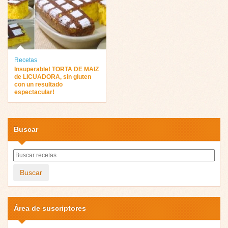
Recetas
Insuperable ! TORTA DE MAIZ
de LICUADORA, sin gluten
con un resultado
espectacular!
Buscar
Buscar
Área de suscriptores