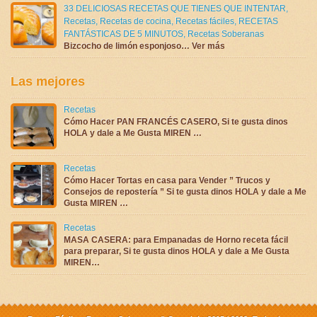
33 DELICIOSAS RECETAS QUE TIENES QUE INTENTAR
,
Recetas
,
Recetas de cocina
,
Recetas fáciles
,
RECETAS
FANTÁSTICAS DE 5 MINUTOS
,
Recetas Soberanas
Bizcocho de limón esponjoso… Ver más
Las mejores
Recetas
Cómo Hacer PAN FRANCÉS CASERO, Si te gusta dinos
HOLA y dale a Me Gusta MIREN …
Recetas
Cómo Hacer Tortas en casa para Vender ” Trucos y
Consejos de repostería ” Si te gusta dinos HOLA y dale a Me
Gusta MIREN …
Recetas
MASA CASERA: para Empanadas de Horno receta fácil
para preparar, Si te gusta dinos HOLA y dale a Me Gusta
MIREN…