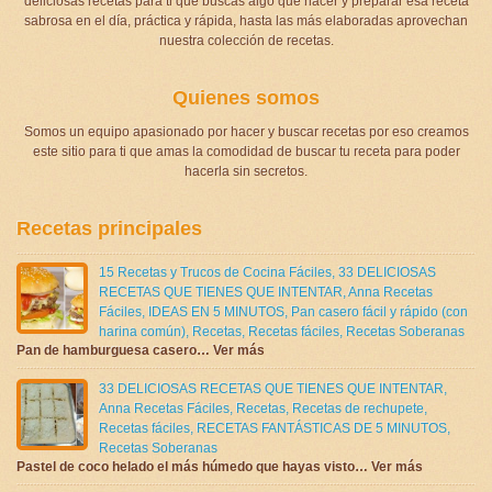
deliciosas recetas para ti que buscas algo que hacer y preparar esa receta
sabrosa en el día, práctica y rápida, hasta las más elaboradas aprovechan
nuestra colección de recetas.
Quienes somos
Somos un equipo apasionado por hacer y buscar recetas por eso creamos
este sitio para ti que amas la comodidad de buscar tu receta para poder
hacerla sin secretos.
Recetas principales
15 Recetas y Trucos de Cocina Fáciles
,
33 DELICIOSAS
RECETAS QUE TIENES QUE INTENTAR
,
Anna Recetas
Fáciles
,
IDEAS EN 5 MINUTOS
,
Pan casero fácil y rápido (con
harina común)
,
Recetas
,
Recetas fáciles
,
Recetas Soberanas
Pan de hamburguesa casero… Ver más
33 DELICIOSAS RECETAS QUE TIENES QUE INTENTAR
,
Anna Recetas Fáciles
,
Recetas
,
Recetas de rechupete
,
Recetas fáciles
,
RECETAS FANTÁSTICAS DE 5 MINUTOS
,
Recetas Soberanas
Pastel de coco helado el más húmedo que hayas visto… Ver más