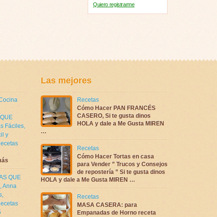
Quiero registrarme
Las mejores
 Cocina
Recetas
Cómo Hacer PAN FRANCÉS
CASERO, Si te gusta dinos
 QUE
HOLA y dale a Me Gusta MIREN
s Fáciles
,
…
il y
ecetas
Recetas
Cómo Hacer Tortas en casa
más
para Vender ” Trucos y Consejos
de repostería ” Si te gusta dinos
TAS QUE
HOLA y dale a Me Gusta MIREN …
,
Anna
s
,
Recetas
ecetas
MASA CASERA: para
5
Empanadas de Horno receta