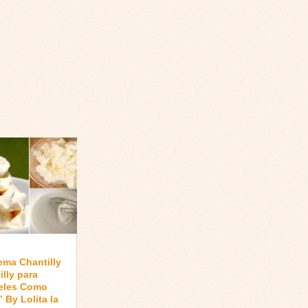
ema Chantilly
lly para
teles Como
 By Lolita la