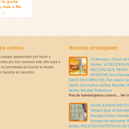
i te gusta
 dale a Me
N …
es somos
Recetas principales
 equipo apasionado por hacer y
15 Recetas y Trucos de
etas por eso creamos este sitio para ti
Fáciles
,
33 DELICIOSAS
la comodidad de buscar tu receta
RECETAS QUE TIENES
r hacerla sin secretos.
INTENTAR
,
Anna Receta
IDEAS EN 5 MINUTOS
,
Pan casero fác
rápido (con harina común)
,
Recetas
,
R
fáciles
,
Recetas Soberanas
Pan de hamburguesa casero… Ver 
33 DELICIOSAS RECE
TIENES QUE INTENTAR
Recetas Fáciles
,
Receta
Recetas de rechupete
,
R
fáciles
,
RECETAS FANTÁSTICAS DE 