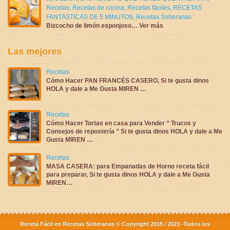
Recetas
,
Recetas de cocina
,
Recetas fáciles
,
RECETAS
FANTÁSTICAS DE 5 MINUTOS
,
Recetas Soberanas
Bizcocho de limón esponjoso… Ver más
Las mejores
Recetas
Cómo Hacer PAN FRANCÉS CASERO, Si te gusta dinos
HOLA y dale a Me Gusta MIREN …
Recetas
Cómo Hacer Tortas en casa para Vender ” Trucos y
Consejos de repostería ” Si te gusta dinos HOLA y dale a Me
Gusta MIREN …
Recetas
MASA CASERA: para Empanadas de Horno receta fácil
para preparar, Si te gusta dinos HOLA y dale a Me Gusta
MIREN…
Receta Fácil en Recetas Soberanas © Copyright 2015 / 2023 -Todos los