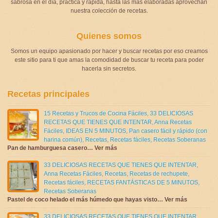
sabrosa en el día, práctica y rápida, hasta las más elaboradas aprovechan
nuestra colección de recetas.
Quienes somos
Somos un equipo apasionado por hacer y buscar recetas por eso creamos
este sitio para ti que amas la comodidad de buscar tu receta para poder
hacerla sin secretos.
Recetas principales
15 Recetas y Trucos de Cocina Fáciles
,
33 DELICIOSAS
RECETAS QUE TIENES QUE INTENTAR
,
Anna Recetas
Fáciles
,
IDEAS EN 5 MINUTOS
,
Pan casero fácil y rápido (con
harina común)
,
Recetas
,
Recetas fáciles
,
Recetas Soberanas
Pan de hamburguesa casero… Ver más
33 DELICIOSAS RECETAS QUE TIENES QUE INTENTAR
,
Anna Recetas Fáciles
,
Recetas
,
Recetas de rechupete
,
Recetas fáciles
,
RECETAS FANTÁSTICAS DE 5 MINUTOS
,
Recetas Soberanas
Pastel de coco helado el más húmedo que hayas visto… Ver más
33 DELICIOSAS RECETAS QUE TIENES QUE INTENTAR
,