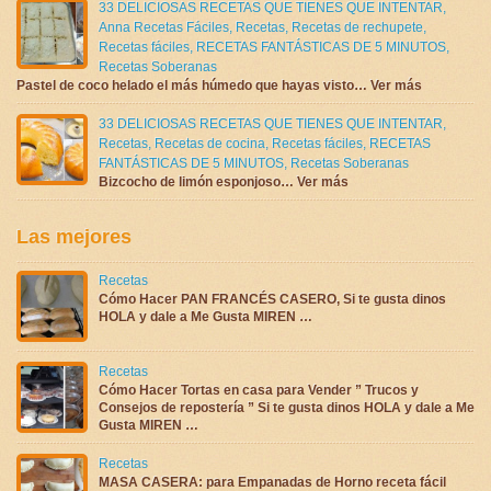
33 DELICIOSAS RECETAS QUE TIENES QUE INTENTAR
,
Anna Recetas Fáciles
,
Recetas
,
Recetas de rechupete
,
Recetas fáciles
,
RECETAS FANTÁSTICAS DE 5 MINUTOS
,
Recetas Soberanas
Pastel de coco helado el más húmedo que hayas visto… Ver más
33 DELICIOSAS RECETAS QUE TIENES QUE INTENTAR
,
Recetas
,
Recetas de cocina
,
Recetas fáciles
,
RECETAS
FANTÁSTICAS DE 5 MINUTOS
,
Recetas Soberanas
Bizcocho de limón esponjoso… Ver más
Las mejores
Recetas
Cómo Hacer PAN FRANCÉS CASERO, Si te gusta dinos
HOLA y dale a Me Gusta MIREN …
Recetas
Cómo Hacer Tortas en casa para Vender ” Trucos y
Consejos de repostería ” Si te gusta dinos HOLA y dale a Me
Gusta MIREN …
Recetas
MASA CASERA: para Empanadas de Horno receta fácil