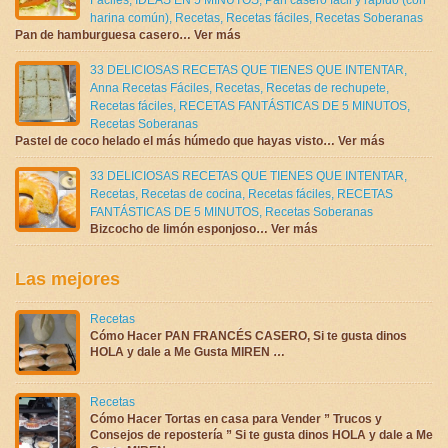
Fáciles
,
IDEAS EN 5 MINUTOS
,
Pan casero fácil y rápido (con
harina común)
,
Recetas
,
Recetas fáciles
,
Recetas Soberanas
Pan de hamburguesa casero… Ver más
33 DELICIOSAS RECETAS QUE TIENES QUE INTENTAR
,
Anna Recetas Fáciles
,
Recetas
,
Recetas de rechupete
,
Recetas fáciles
,
RECETAS FANTÁSTICAS DE 5 MINUTOS
,
Recetas Soberanas
Pastel de coco helado el más húmedo que hayas visto… Ver más
33 DELICIOSAS RECETAS QUE TIENES QUE INTENTAR
,
Recetas
,
Recetas de cocina
,
Recetas fáciles
,
RECETAS
FANTÁSTICAS DE 5 MINUTOS
,
Recetas Soberanas
Bizcocho de limón esponjoso… Ver más
Las mejores
Recetas
Cómo Hacer PAN FRANCÉS CASERO, Si te gusta dinos
HOLA y dale a Me Gusta MIREN …
Recetas
Cómo Hacer Tortas en casa para Vender ” Trucos y
Consejos de repostería ” Si te gusta dinos HOLA y dale a Me