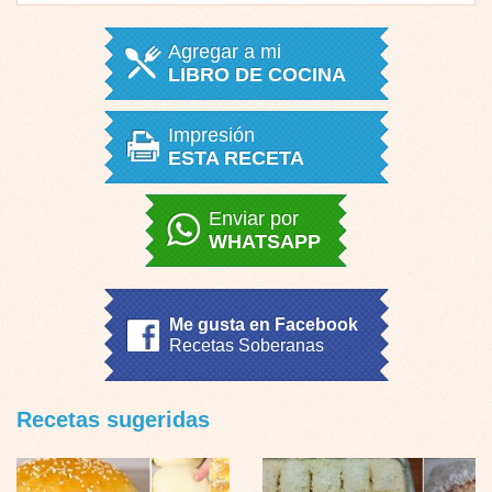
Agregar a mi
LIBRO DE COCINA
Impresión
ESTA RECETA
Enviar por
WHATSAPP
Me gusta en Facebook
Recetas Soberanas
Recetas sugeridas