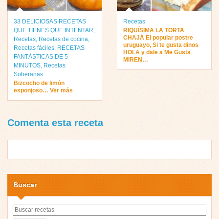
33 DELICIOSAS RECETAS
Recetas
QUE TIENES QUE INTENTAR
,
RIQUÍSIMA LA TORTA
CHAJÁ El popular postre
Recetas
,
Recetas de cocina
,
uruguayo, Si te gusta dinos
Recetas fáciles
,
RECETAS
HOLA y dale a Me Gusta
FANTÁSTICAS DE 5
MIREN…
MINUTOS
,
Recetas
Soberanas
Bizcocho de limón
esponjoso… Ver más
Comenta esta receta
Buscar