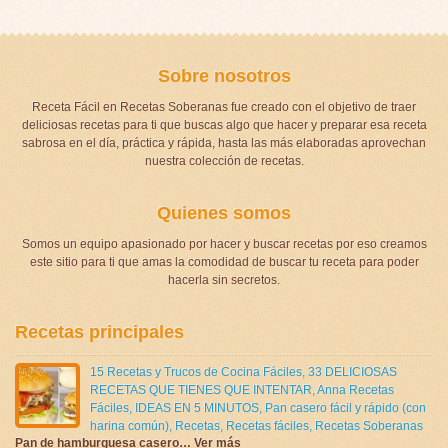
Sobre nosotros
Receta Fácil en Recetas Soberanas fue creado con el objetivo de traer
deliciosas recetas para ti que buscas algo que hacer y preparar esa receta
sabrosa en el día, práctica y rápida, hasta las más elaboradas aprovechan
nuestra colección de recetas.
Quienes somos
Somos un equipo apasionado por hacer y buscar recetas por eso creamos
este sitio para ti que amas la comodidad de buscar tu receta para poder
hacerla sin secretos.
Recetas principales
15 Recetas y Trucos de Cocina Fáciles
,
33 DELICIOSAS
RECETAS QUE TIENES QUE INTENTAR
,
Anna Recetas
Fáciles
,
IDEAS EN 5 MINUTOS
,
Pan casero fácil y rápido (con
harina común)
,
Recetas
,
Recetas fáciles
,
Recetas Soberanas
Pan de hamburguesa casero… Ver más