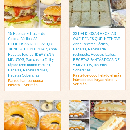
15 Recetas y Trucos de
33 DELICIOSAS RECETAS
Cocina Fáciles
,
33
QUE TIENES QUE INTENTAR
,
DELICIOSAS RECETAS QUE
Anna Recetas Fáciles
,
TIENES QUE INTENTAR
,
Anna
Recetas
,
Recetas de
Recetas Fáciles
,
IDEAS EN 5
rechupete
,
Recetas fáciles
,
MINUTOS
,
Pan casero fácil y
RECETAS FANTÁSTICAS DE
rápido (con harina común)
,
5 MINUTOS
,
Recetas
Recetas
,
Recetas fáciles
,
Soberanas
Recetas Soberanas
Pastel de coco helado el más
húmedo que hayas visto…
Pan de hamburguesa
Ver más
casero… Ver más