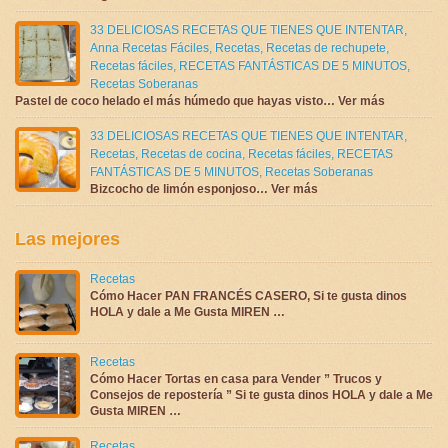
33 DELICIOSAS RECETAS QUE TIENES QUE INTENTAR
,
Anna Recetas Fáciles
,
Recetas
,
Recetas de rechupete
,
Recetas fáciles
,
RECETAS FANTÁSTICAS DE 5 MINUTOS
,
Recetas Soberanas
Pastel de coco helado el más húmedo que hayas visto… Ver más
33 DELICIOSAS RECETAS QUE TIENES QUE INTENTAR
,
Recetas
,
Recetas de cocina
,
Recetas fáciles
,
RECETAS
FANTÁSTICAS DE 5 MINUTOS
,
Recetas Soberanas
Bizcocho de limón esponjoso… Ver más
Las mejores
Recetas
Cómo Hacer PAN FRANCÉS CASERO, Si te gusta dinos
HOLA y dale a Me Gusta MIREN …
Recetas
Cómo Hacer Tortas en casa para Vender ” Trucos y
Consejos de repostería ” Si te gusta dinos HOLA y dale a Me
Gusta MIREN …
Recetas