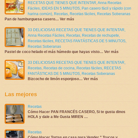
RECETAS QUE TIENES QUE INTENTAR
,
Anna Recetas
Fáciles
,
IDEAS EN 5 MINUTOS
,
Pan casero fácil y rápido (con
harina común)
,
Recetas
,
Recetas fáciles
,
Recetas Soberanas
Pan de hamburguesa casero… Ver más
33 DELICIOSAS RECETAS QUE TIENES QUE INTENTAR
,
Anna Recetas Fáciles
,
Recetas
,
Recetas de rechupete
,
Recetas fáciles
,
RECETAS FANTÁSTICAS DE 5 MINUTOS
,
Recetas Soberanas
Pastel de coco helado el más húmedo que hayas visto… Ver más
33 DELICIOSAS RECETAS QUE TIENES QUE INTENTAR
,
Recetas
,
Recetas de cocina
,
Recetas fáciles
,
RECETAS
FANTÁSTICAS DE 5 MINUTOS
,
Recetas Soberanas
Bizcocho de limón esponjoso… Ver más
Las mejores
Recetas
Cómo Hacer PAN FRANCÉS CASERO, Si te gusta dinos
HOLA y dale a Me Gusta MIREN …
Recetas
Cómo Hacer Tortas en casa para Vender ” Trucos y