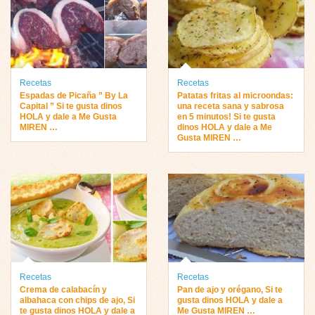
Recetas
Recetas
Espadas de Picaña ” By La
Patatas fritas al microondas:
Capital ” Si te gusta dinos
una receta sana y sabrosa
HOLA y dale a Me Gusta
en 5 minutos! Si te gusta
MIREN …
dinos HOLA y dale a Me
Gusta MIREN …
Recetas
Recetas
Crema de calabacín y
Pan de ajo y orégano, Si te
albahaca con chips de ajo, Si
gusta dinos HOLA y dale a
te gusta dinos HOLA y dale a
Me Gusta MIREN …