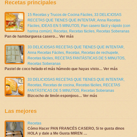
Recetas principales
15 Recetas y Trucos de Cocina Fáciles
,
33 DELICIOSAS
RECETAS QUE TIENES QUE INTENTAR
,
Anna Recetas
Fáciles
,
IDEAS EN 5 MINUTOS
,
Pan casero fácil y rápido (con
harina común)
,
Recetas
,
Recetas fáciles
,
Recetas Soberanas
Pan de hamburguesa casero… Ver más
33 DELICIOSAS RECETAS QUE TIENES QUE INTENTAR
,
Anna Recetas Fáciles
,
Recetas
,
Recetas de rechupete
,
Recetas fáciles
,
RECETAS FANTÁSTICAS DE 5 MINUTOS
,
Recetas Soberanas
Pastel de coco helado el más húmedo que hayas visto… Ver más
33 DELICIOSAS RECETAS QUE TIENES QUE INTENTAR
,
Recetas
,
Recetas de cocina
,
Recetas fáciles
,
RECETAS
FANTÁSTICAS DE 5 MINUTOS
,
Recetas Soberanas
Bizcocho de limón esponjoso… Ver más
Las mejores
Recetas
Cómo Hacer PAN FRANCÉS CASERO, Si te gusta dinos
HOLA y dale a Me Gusta MIREN …