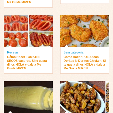
Me Gusta MIREN…
Recetas
Sem categoria
Cómo Hacer TOMATES
Como Hacer POLLO con
SECOS caseros, Si te gusta
Doritos lo Doritos Chicken, Si
dinos HOLA y dale a Me
te gusta dinos HOLA y dale a
Gusta MIREN …
Me Gusta MIREN …