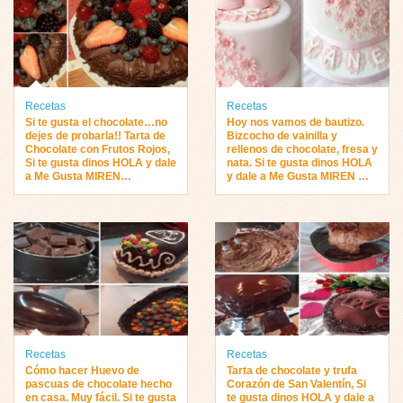
Recetas
Recetas
Si te gusta el chocolate…no
Hoy nos vamos de bautizo.
dejes de probarla!! Tarta de
Bizcocho de vainilla y
Chocolate con Frutos Rojos,
rellenos de chocolate, fresa y
Si te gusta dinos HOLA y dale
nata. Si te gusta dinos HOLA
a Me Gusta MIREN…
y dale a Me Gusta MIREN …
Recetas
Recetas
Cómo hacer Huevo de
Tarta de chocolate y trufa
pascuas de chocolate hecho
Corazón de San Valentín, Si
en casa. Muy fácil. Si te gusta
te gusta dinos HOLA y dale a