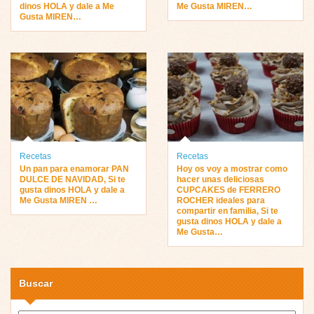
dinos HOLA y dale a Me
Me Gusta MIREN…
Gusta MIREN…
Recetas
Recetas
Un pan para enamorar PAN
Hoy os voy a mostrar como
DULCE DE NAVIDAD, Si te
hacer unas deliciosas
gusta dinos HOLA y dale a
CUPCAKES de FERRERO
Me Gusta MIREN …
ROCHER ideales para
compartir en familia, Si te
gusta dinos HOLA y dale a
Me Gusta…
Buscar