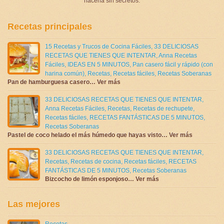
hacerla sin secretos.
Recetas principales
15 Recetas y Trucos de Cocina Fáciles
,
33 DELICIOSAS
RECETAS QUE TIENES QUE INTENTAR
,
Anna Recetas
Fáciles
,
IDEAS EN 5 MINUTOS
,
Pan casero fácil y rápido (con
harina común)
,
Recetas
,
Recetas fáciles
,
Recetas Soberanas
Pan de hamburguesa casero… Ver más
33 DELICIOSAS RECETAS QUE TIENES QUE INTENTAR
,
Anna Recetas Fáciles
,
Recetas
,
Recetas de rechupete
,
Recetas fáciles
,
RECETAS FANTÁSTICAS DE 5 MINUTOS
,
Recetas Soberanas
Pastel de coco helado el más húmedo que hayas visto… Ver más
33 DELICIOSAS RECETAS QUE TIENES QUE INTENTAR
,
Recetas
,
Recetas de cocina
,
Recetas fáciles
,
RECETAS
FANTÁSTICAS DE 5 MINUTOS
,
Recetas Soberanas
Bizcocho de limón esponjoso… Ver más
Las mejores
Recetas