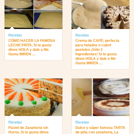
Recetas
Recetas
CÓMO HACER LA FAMOSA
Crema de CAFÉ; perfecta
LECHE FRITA, Si te gusta
para helados o cubrir
dinos HOLA y dale a Me
pasteles ¡Sólo 3
Gusta MIREN …
ingredientes! Si te gusta
dinos HOLA y dale a Me
Gusta MIREN …
Recetas
Recetas
Pastel de Zanahoria sin
Dulce y súper famosa TARTA
Horno, Si te gusta dinos
de piña con zanahoria, La