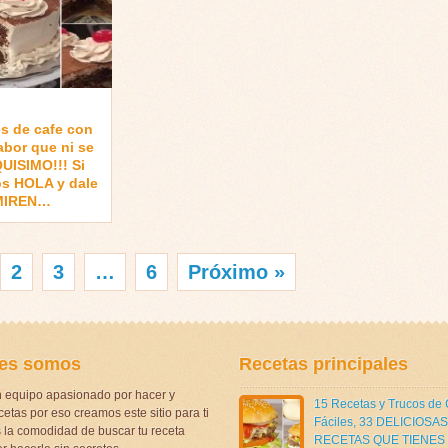
s de cafe con
abor que ni se
UISIMO!!! Si
os HOLA y dale
 MIREN…
2
3
…
6
Próximo »
es somos
Recetas principales
 equipo apasionado por hacer y
15 Recetas y Trucos de
etas por eso creamos este sitio para ti
Fáciles
,
33 DELICIOSAS
la comodidad de buscar tu receta
RECETAS QUE TIENES