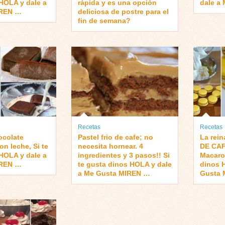
HOLA y dale a
rápida y es una opción
dale a
IREN …
deliciosa de postre para el
fin de semana?
Recetas
Recetas
ocolate
Pastel frio de cafe; no
La rei
 leche, Si te
necesita hornear. 4
DE CAF
HOLA y dale a
ingredientes y 3 pasos!! Si
Macaron
IREN …
te gusta dinos HOLA y dale
dinos 
a Me Gusta MIREN …
Gusta