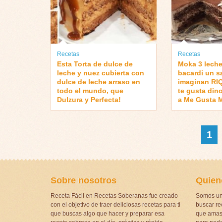
Recetas
Recetas
Esta Torta de dulce de
Moka 3 leche
leche y nuez cubierta con
bacardi un s
dulce de leche arraso en
imaginan RIQ
todo el mundo, que
te gusta din
Dulzura y Perfecta!
a Me Gusta
1
Sobre nosotros
Quien
Receta Fácil en Recetas Soberanas fue creado
Somos un
con el objetivo de traer deliciosas recetas para ti
buscar rec
que buscas algo que hacer y preparar esa
que amas 