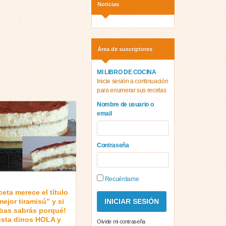
Noticias
Área de suscriptores
MI LIBRO DE COCINA
Inicie sesión a continuación
para enumerar sus recetas
Nombre de usuario o
email
Contraseña
Recuérdame
ceta merece el título
mejor tiramisú” y si
ebas sabrás porqué!
gusta dinos HOLA y
Olvide mi contraseña