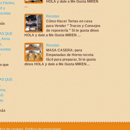
HOLA y dale a Me Gusta MIREN
s Fáciles
,
…
il y
ecetas
Recetas
Cómo Hacer Tortas en casa
más
para Vender ” Trucos y Consejos
de repostería ” Si te gusta dinos
TAS QUE
HOLA y dale a Me Gusta MIREN …
,
Anna
s
,
Recetas
ecetas
MASA CASERA: para
5
Empanadas de Horno receta
fácil para preparar, Si te gusta
dinos HOLA y dale a Me Gusta MIREN…
o que
TAS QUE
,
cina
,
AS
as
más
tica de cookies
,
Política de privacidade
.