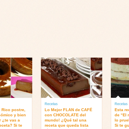
Recetas
Recetas
 Rico postre,
Lo Mejor FLAN de CAFÉ
Esta re
ómico y bien
con CHOCOLATE del
de “El 
r ¿te vas a
mundo! ¿Qué tal una
lo pru
eceta? Si te
receta que queda lista
Si te 