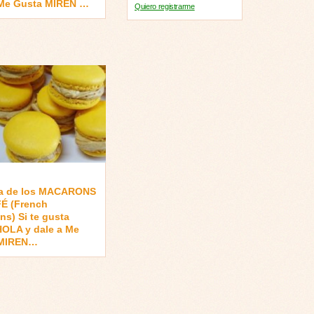
 Me Gusta MIREN …
Quiero registrarme
na de los MACARONS
É (French
s) Si te gusta
HOLA y dale a Me
 MIREN…