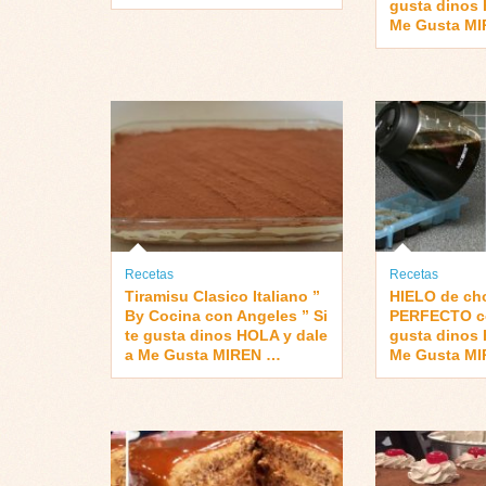
gusta dinos 
Me Gusta M
Recetas
Recetas
Tiramisu Clasico Italiano ”
HIELO de ch
By Cocina con Angeles ” Si
PERFECTO con
te gusta dinos HOLA y dale
gusta dinos 
a Me Gusta MIREN …
Me Gusta M