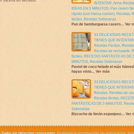
r hacerla sin secretos.
INTENTAR
,
Anna Receta
IDEAS EN 5 MINUTOS
,
Pan casero fác
rápido (con harina común)
,
Recetas
,
R
fáciles
,
Recetas Soberanas
Pan de hamburguesa casero… Ver 
33 DELICIOSAS RECE
TIENES QUE INTENTAR
Recetas Fáciles
,
Receta
Recetas de rechupete
,
R
fáciles
,
RECETAS FANTÁSTICAS DE 
MINUTOS
,
Recetas Soberanas
Pastel de coco helado el más húmed
hayas visto… Ver más
33 DELICIOSAS RECE
TIENES QUE INTENTAR
Recetas
,
Recetas de co
Recetas fáciles
,
RECET
FANTÁSTICAS DE 5 MINUTOS
,
Recet
Soberanas
Bizcocho de limón esponjoso… Ver 
 -Todos los derechos reservados.
Prohibida la reproducción sin autorización.
Polí