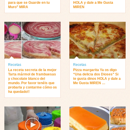
para que se Guarde en tu
HOLA y dale a Me Gusta
Muro” MIRA
MIREN
Recetas
Recetas
La receta secreta de la mejor
Pizza margarita Ya os digo
Tarta mármol de frambuesas
“Una delicia dos Dioses” Si
y chocolate blanco del
te gusta dinos HOLA y dale a
mundo. Por favor tenéis que
Me Gusta MIREN …
probarla y contarme cómo os
ha quedado!!