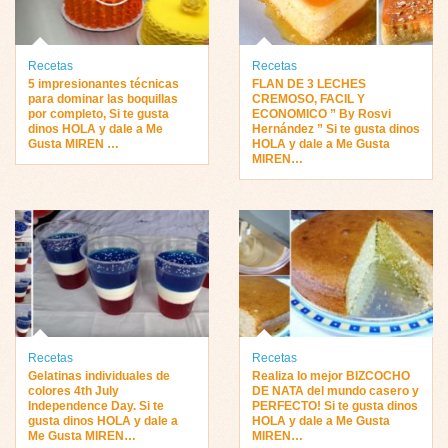
Recetas
Recetas
5 impresionantes técnicas
FLAN DE 3 LECHES
para dominar las boquillas
CREMOSO, FACIL Y
por completo, Si te gusta
ECONOMICO ” By Rosvi
dinos HOLA y dale a Me
Hernández ” Si te gusta dinos
Gusta MIREN …
HOLA y dale a Me Gusta
MIREN…
Recetas
Recetas
Gelatinas individuales de
Realiza lo mejor BIZCOCHO
colores 4th July
DE NATA del mundo casero y
Independence Day. Si te
PERFECTO! Si te gusta dinos
gusta dinos HOLA y dale a
HOLA y dale a Me Gusta
Me Gusta MIREN…
MIREN…