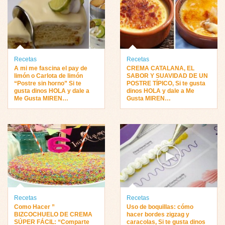
Recetas
Recetas
A mi me fascina el pay de
CREMA CATALANA, EL
limón o Carlota de limón
SABOR Y SUAVIDAD DE UN
“Postre sin horno” Si te
POSTRE TÍPICO, Si te gusta
gusta dinos HOLA y dale a
dinos HOLA y dale a Me
Me Gusta MIREN…
Gusta MIREN…
Recetas
Recetas
Como Hacer ”
Uso de boquillas: cómo
BIZCOCHUELO DE CREMA
hacer bordes zigzag y
SÚPER FÁCIL: “Comparte
caracolas, Si te gusta dinos