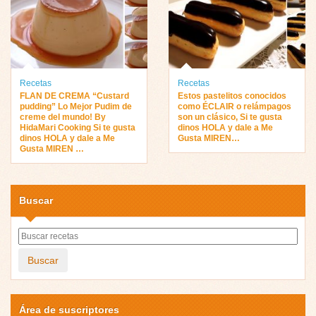
Recetas
Recetas
FLAN DE CREMA “Custard
Estos pastelitos conocidos
pudding” Lo Mejor Pudim de
como ÉCLAIR o relámpagos
creme del mundo! By
son un clásico, Si te gusta
HidaMari Cooking Si te gusta
dinos HOLA y dale a Me
dinos HOLA y dale a Me
Gusta MIREN…
Gusta MIREN …
Buscar
Buscar
Área de suscriptores