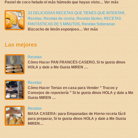
Pastel de coco helado el más húmedo que hayas visto… Ver más
33 DELICIOSAS RECETAS QUE TIENES QUE INTENTAR
,
Recetas
,
Recetas de cocina
,
Recetas fáciles
,
RECETAS
FANTÁSTICAS DE 5 MINUTOS
,
Recetas Soberanas
Bizcocho de limón esponjoso… Ver más
Las mejores
Recetas
Cómo Hacer PAN FRANCÉS CASERO, Si te gusta dinos
HOLA y dale a Me Gusta MIREN …
Recetas
Cómo Hacer Tortas en casa para Vender ” Trucos y
Consejos de repostería ” Si te gusta dinos HOLA y dale a Me
Gusta MIREN …
Recetas
MASA CASERA: para Empanadas de Horno receta fácil
para preparar, Si te gusta dinos HOLA y dale a Me Gusta
MIREN…