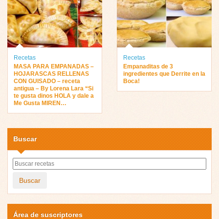
Recetas
Recetas
MASA PARA EMPANADAS –
Empanaditas de 3
HOJARASCAS RELLENAS
ingredientes que Derrite en la
CON GUISADO – receta
Boca!
antigua – By Lorena Lara “Si
te gusta dinos HOLA y dale a
Me Gusta MIREN…
Buscar
Buscar
Área de suscriptores