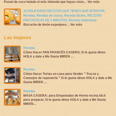
Pastel de coco helado el más húmedo que hayas visto… Ver más
33 DELICIOSAS RECETAS QUE TIENES QUE INTENTAR
,
Recetas
,
Recetas de cocina
,
Recetas fáciles
,
RECETAS
FANTÁSTICAS DE 5 MINUTOS
,
Recetas Soberanas
Bizcocho de limón esponjoso… Ver más
Las mejores
Recetas
Cómo Hacer PAN FRANCÉS CASERO, Si te gusta dinos
HOLA y dale a Me Gusta MIREN …
Recetas
Cómo Hacer Tortas en casa para Vender ” Trucos y
Consejos de repostería ” Si te gusta dinos HOLA y dale a Me
Gusta MIREN …
Recetas
MASA CASERA: para Empanadas de Horno receta fácil
para preparar, Si te gusta dinos HOLA y dale a Me Gusta
MIREN…