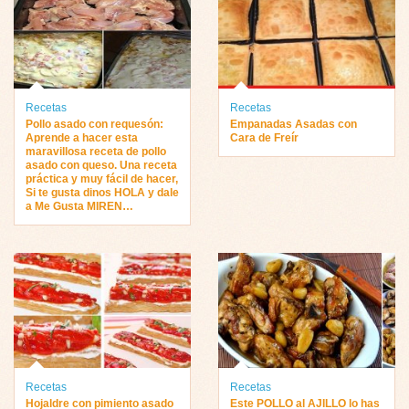
Recetas
Recetas
Pollo asado con requesón:
Empanadas Asadas con
Aprende a hacer esta
Cara de Freír
maravillosa receta de pollo
asado con queso. Una receta
práctica y muy fácil de hacer,
Si te gusta dinos HOLA y dale
a Me Gusta MIREN…
Recetas
Recetas
Hojaldre con pimiento asado
Este POLLO al AJILLO lo has