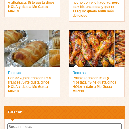
y albahaca, Si te gusta dinos
hecho como lo hago yo, pero
HOLA y dale a Me Gusta
cambia una cosa y que te
MIREN…
aseguro queda ahun más
delicioso…
Recetas
Recetas
Pan de Ajo hecho con Pan
Pollo asado con miel y
francés, Si te gusta dinos
mostaza “Si te gusta dinos
HOLA y dale a Me Gusta
HOLA y dale a Me Gusta
MIREN…
MIREN…
Buscar