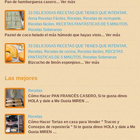
Pan de hamburguesa casero… Ver más
33 DELICIOSAS RECETAS QUE TIENES QUE INTENTAR
,
Anna Recetas Fáciles
,
Recetas
,
Recetas de rechupete
,
Recetas fáciles
,
RECETAS FANTÁSTICAS DE 5 MINUTOS
,
Recetas Soberanas
Pastel de coco helado el más húmedo que hayas visto… Ver más
33 DELICIOSAS RECETAS QUE TIENES QUE INTENTAR
,
Recetas
,
Recetas de cocina
,
Recetas fáciles
,
RECETAS
FANTÁSTICAS DE 5 MINUTOS
,
Recetas Soberanas
Bizcocho de limón esponjoso… Ver más
Las mejores
Recetas
Cómo Hacer PAN FRANCÉS CASERO, Si te gusta dinos
HOLA y dale a Me Gusta MIREN …
Recetas
Cómo Hacer Tortas en casa para Vender ” Trucos y
Consejos de repostería ” Si te gusta dinos HOLA y dale a Me
Gusta MIREN …