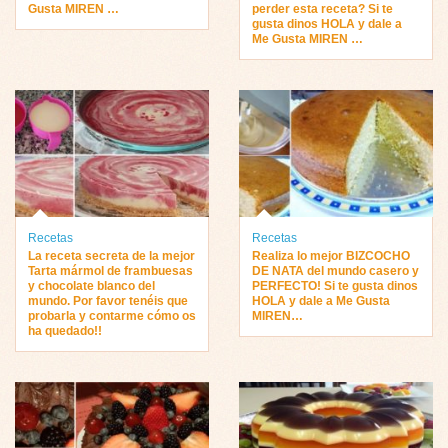
Gusta MIREN …
perder esta receta? Si te
gusta dinos HOLA y dale a
Me Gusta MIREN …
Recetas
Recetas
La receta secreta de la mejor
Realiza lo mejor BIZCOCHO
Tarta mármol de frambuesas
DE NATA del mundo casero y
y chocolate blanco del
PERFECTO! Si te gusta dinos
mundo. Por favor tenéis que
HOLA y dale a Me Gusta
probarla y contarme cómo os
MIREN…
ha quedado!!