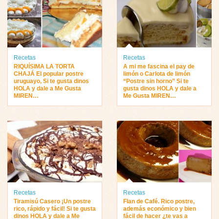
Recetas
Recetas
RIQUÍSIMA LA TORTA
A mi me fascina el pay de
CHAJÁ El popular postre
limón o Carlota de limón
uruguayo, Si te gusta dinos
“Postre sin horno” Si te
HOLA y dale a Me Gusta
gusta dinos HOLA y dale a
MIREN…
Me Gusta MIREN…
Recetas
Recetas
Tiramisú Casero ¡Un postre
Flan de Café. Rico postre,
rico, rápido y fácil! Si te gusta
además económico y bien
dinos HOLA y dale a Me
fácil de hacer ¿te vas a