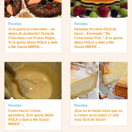
Recetas
Recetas
Si te gusta el chocolate…no
Gelatina Arcoiris Fácil de
dejes de probarla!! Tarta de
hacer , Envinada ” By
Chocolate con Frutos Rojos,
Creaciones Prin ” Si te gusta
Si te gusta dinos HOLA y dale
dinos HOLA y dale a Me
a Me Gusta MIREN…
Gusta MIREN …
Recetas
Recetas
Como hacer crema
¡Esa es la mejor torta que va
pastelera, Si te gusta dinos
a comer en la vida!! ¡Y aún
HOLA y dale a Me Gusta
muy fácil de hacer!
MIREN …