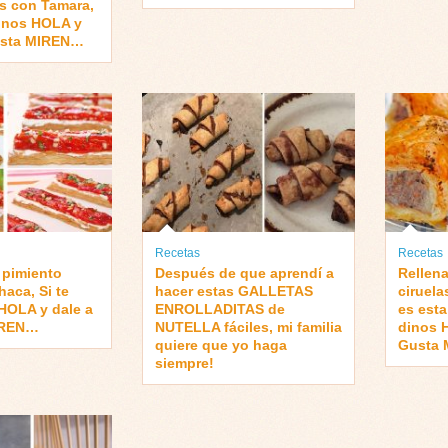
es con Tamara,
dinos HOLA y
usta MIREN…
Recetas
Recetas
 pimiento
Después de que aprendí a
Rellena
haca, Si te
hacer estas GALLETAS
ciruela
HOLA y dale a
ENROLLADITAS de
es esta
IREN…
NUTELLA fáciles, mi familia
dinos 
quiere que yo haga
Gusta
siempre!