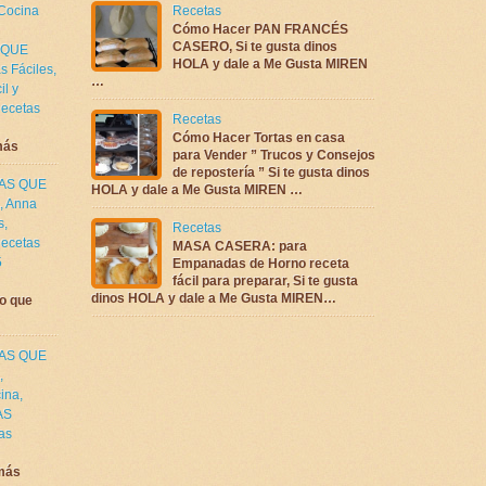
 Cocina
Recetas
Cómo Hacer PAN FRANCÉS
CASERO, Si te gusta dinos
 QUE
HOLA y dale a Me Gusta MIREN
s Fáciles
,
…
il y
ecetas
Recetas
Cómo Hacer Tortas en casa
más
para Vender ” Trucos y Consejos
de repostería ” Si te gusta dinos
TAS QUE
HOLA y dale a Me Gusta MIREN …
,
Anna
s
,
Recetas
ecetas
MASA CASERA: para
5
Empanadas de Horno receta
fácil para preparar, Si te gusta
dinos HOLA y dale a Me Gusta MIREN…
o que
TAS QUE
,
cina
,
AS
as
más