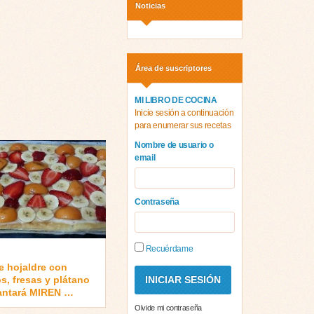
Noticias
Área de suscriptores
MI LIBRO DE COCINA
Inicie sesión a continuación
para enumerar sus recetas
Nombre de usuario o
email
Contraseña
Recuérdame
e hojaldre con
s, fresas y plátano
antará MIREN …
Olvide mi contraseña