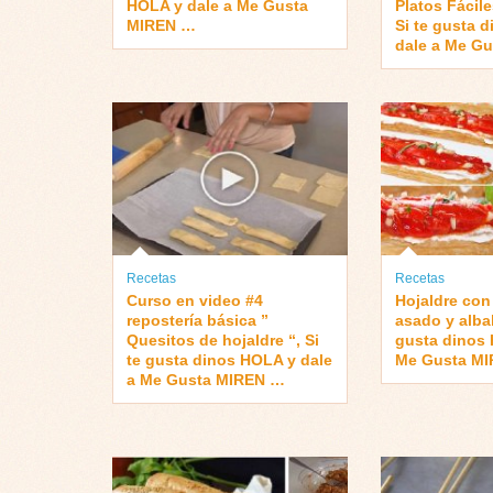
HOLA y dale a Me Gusta
Platos Fácil
MIREN …
Si te gusta 
dale a Me G
Recetas
Recetas
Curso en video #4
Hojaldre con
repostería básica ”
asado y alba
Quesitos de hojaldre “, Si
gusta dinos 
te gusta dinos HOLA y dale
Me Gusta M
a Me Gusta MIREN …