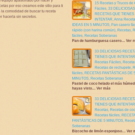
 equipo apasionado por hacer y
15 Recetas y Trucos de
etas por eso creamos este sitio para ti
Fáciles
,
33 DELICIOSAS
la comodidad de buscar tu receta
RECETAS QUE TIENES
r hacerla sin secretos.
INTENTAR
,
Anna Receta
IDEAS EN 5 MINUTOS
,
Pan casero fác
rápido (con harina común)
,
Recetas
,
R
fáciles
,
Recetas Soberanas
Pan de hamburguesa casero… Ver 
33 DELICIOSAS RECE
TIENES QUE INTENTAR
Recetas Fáciles
,
Receta
Recetas de rechupete
,
R
fáciles
,
RECETAS FANTÁSTICAS DE 
MINUTOS
,
Recetas Soberanas
Pastel de coco helado el más húmed
hayas visto… Ver más
33 DELICIOSAS RECE
TIENES QUE INTENTAR
Recetas
,
Recetas de co
Recetas fáciles
,
RECET
FANTÁSTICAS DE 5 MINUTOS
,
Recet
Soberanas
Bizcocho de limón esponjoso… Ver 