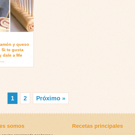
 jamón y queso
 Si te gusta
 dale a Me
N…
1
2
Próximo »
es somos
Recetas principales