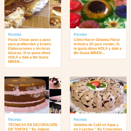
Recetas
Recetas
Pasta Choux paso a paso
Cómo Hacer Gelatina Floral
para profiteroles y éclairs
Artistica 3D para vender, Si
Elaboraciones y técnicas
te gusta dinos HOLA y dale a
básicas, Si te gusta dinos
Me Gusta MIREN…
HOLA y dale a Me Gusta
MIREN…
Recetas
Recetas
TÉCNICAS EN DECORACIÓN
Gelatina de Café en Agua y
DE TORTAS ” By Juliana
en 3 Leches ” By Creaciones